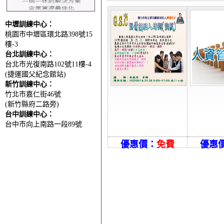
中壢訓練中心：
桃園市中壢區環北路398號15
樓-3
台北訓練中心：
台北市光復南路102號11樓-4
(捷運國父紀念館站)
新竹訓練中心：
竹北市嘉仁街46號
(新竹縣府二路旁)
台中訓練中心：
台中市向上南路一段89號
優惠價：
免費
優惠