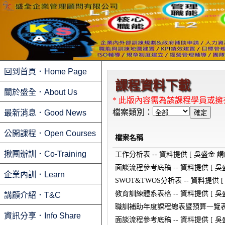
回到首頁．Home Page
課程資料下載
關於盛全．About Us
* 此版內容需為該課程學員或
檔案類別：
最新消息．Good News
公開課程．Open Courses
檔案名稱
揪團辦訓．Co-Training
工作分析表 -- 資料提供 [ 吳盛金 講
面談流程參考底稿 -- 資料提供 [ 吳盛
企業內訓．Learn
SWOT&TWOS分析表 -- 資料提供 [
教育訓練體系表格 -- 資料提供 [ 吳盛
講顧介紹．T&C
職訓補助年度課程總表暨預算一覽表 --
資訊分享．Info Share
面談流程參考底稿 -- 資料提供 [ 吳盛